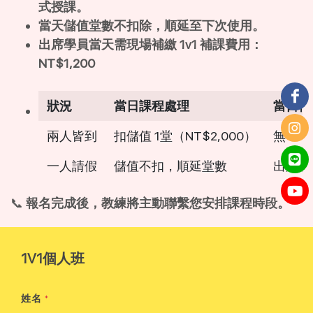
式授課。
當天儲值堂數不扣除，順延至下次使用。
出席學員當天需現場補繳 1v1 補課費用：
NT$1,200
狀況
當日課程處理
當日補
兩人皆到
扣儲值 1堂（NT$2,000）
無
一人請假
儲值不扣，順延堂數
出席者補
📞
報名完成後，教練將主動聯繫您安排課程時段。
1V1個人班
姓名
*